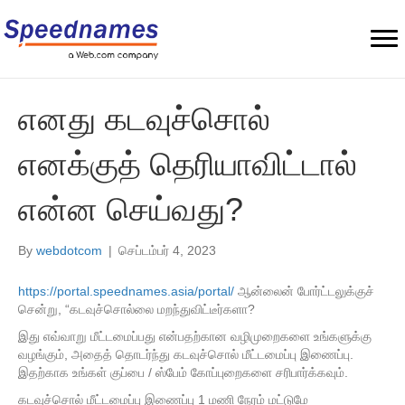
எனது கடவுச்சொல்
எனக்குத் தெரியாவிட்டால்
என்ன செய்வது?
By
webdotcom
|
செப்டம்பர் 4, 2023
https://portal.speednames.asia/portal/
ஆன்லைன் போர்ட்டலுக்குச்
சென்று, “கடவுச்சொல்லை மறந்துவிட்டீர்களா?
இது எவ்வாறு மீட்டமைப்பது என்பதற்கான வழிமுறைகளை உங்களுக்கு
வழங்கும், அதைத் தொடர்ந்து கடவுச்சொல் மீட்டமைப்பு இணைப்பு.
இதற்காக உங்கள் குப்பை / ஸ்பேம் கோப்புறைகளை சரிபார்க்கவும்.
கடவுச்சொல் மீட்டமைப்பு இணைப்பு 1 மணி நேரம் மட்டுமே