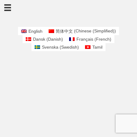
English
简体中文
(
Chinese (Simplified)
)
Dansk
(
Danish
)
Français
(
French
)
Svenska
(
Swedish
)
Tamil