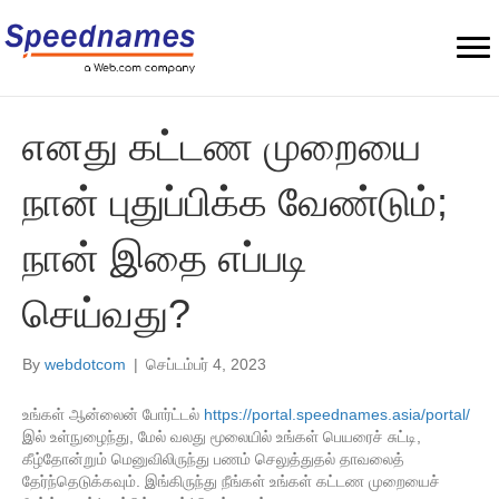
எனது கட்டண முறையை
நான் புதுப்பிக்க வேண்டும்;
நான் இதை எப்படி
செய்வது?
By
webdotcom
|
செப்டம்பர் 4, 2023
உங்கள் ஆன்லைன் போர்ட்டல்
https://portal.speednames.asia/portal/
இல் உள்நுழைந்து, மேல் வலது மூலையில் உங்கள் பெயரைச் சுட்டி,
கீழ்தோன்றும் மெனுவிலிருந்து பணம் செலுத்துதல் தாவலைத்
தேர்ந்தெடுக்கவும். இங்கிருந்து நீங்கள் உங்கள் கட்டண முறையைச்