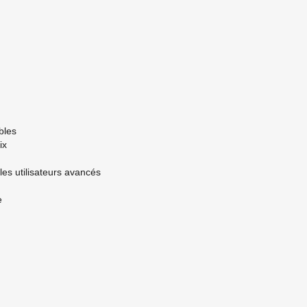
bles
ix
s utilisateurs avancés
e