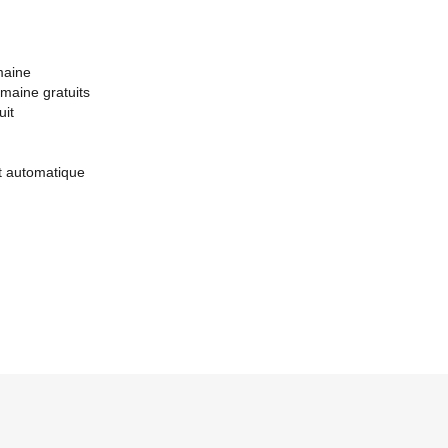
maine
maine gratuits
uit
t automatique