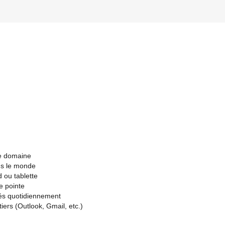
de domaine
ns le monde
 ou tablette
e pointe
és quotidiennement
iers (Outlook, Gmail, etc.)