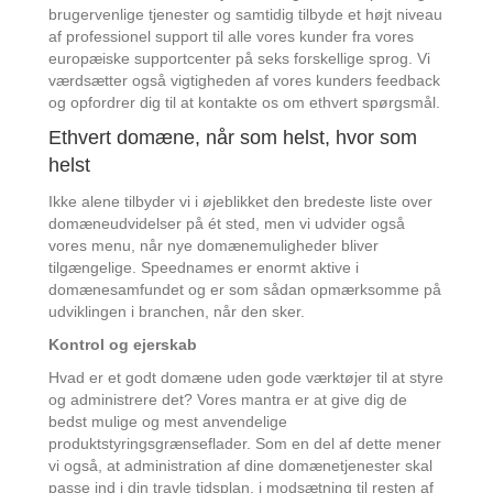
brugervenlige tjenester og samtidig tilbyde et højt niveau
af professionel support til alle vores kunder fra vores
europæiske supportcenter på seks forskellige sprog. Vi
værdsætter også vigtigheden af vores kunders feedback
og opfordrer dig til at kontakte os om ethvert spørgsmål.
Ethvert domæne, når som helst, hvor som
helst
Ikke alene tilbyder vi i øjeblikket den bredeste liste over
domæneudvidelser på ét sted, men vi udvider også
vores menu, når nye domænemuligheder bliver
tilgængelige. Speednames er enormt aktive i
domænesamfundet og er som sådan opmærksomme på
udviklingen i branchen, når den sker.
Kontrol og ejerskab
Hvad er et godt domæne uden gode værktøjer til at styre
og administrere det? Vores mantra er at give dig de
bedst mulige og mest anvendelige
produktstyringsgrænseflader. Som en del af dette mener
vi også, at administration af dine domænetjenester skal
passe ind i din travle tidsplan, i modsætning til resten af