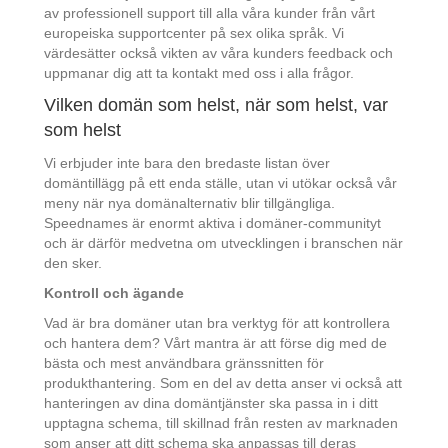
av professionell support till alla våra kunder från vårt
europeiska supportcenter på sex olika språk. Vi
värdesätter också vikten av våra kunders feedback och
uppmanar dig att ta kontakt med oss i alla frågor.
Vilken domän som helst, när som helst, var
som helst
Vi erbjuder inte bara den bredaste listan över
domäntillägg på ett enda ställe, utan vi utökar också vår
meny när nya domänalternativ blir tillgängliga.
Speednames är enormt aktiva i domäner-communityt
och är därför medvetna om utvecklingen i branschen när
den sker.
Kontroll och ägande
Vad är bra domäner utan bra verktyg för att kontrollera
och hantera dem? Vårt mantra är att förse dig med de
bästa och mest användbara gränssnitten för
produkthantering. Som en del av detta anser vi också att
hanteringen av dina domäntjänster ska passa in i ditt
upptagna schema, till skillnad från resten av marknaden
som anser att ditt schema ska anpassas till deras