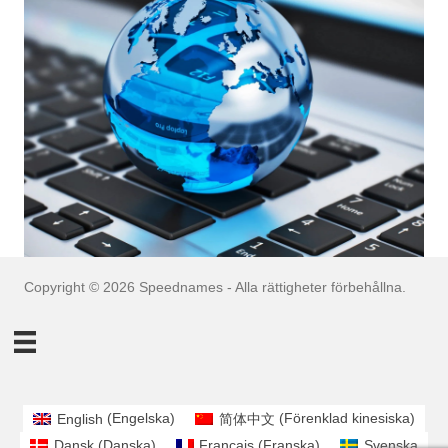
Copyright © 2026 Speednames - Alla rättigheter förbehållna.
English
(
Engelska
)
简体中文
(
Förenklad kinesiska
)
Dansk
(
Danska
)
Français
(
Franska
)
Svenska