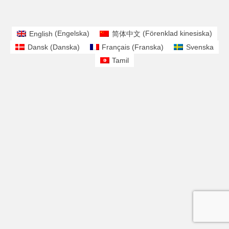
English
(
Engelska
)
简体中文
(
Förenklad kinesiska
)
Dansk
(
Danska
)
Français
(
Franska
)
Svenska
Tamil