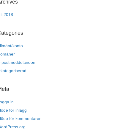
rchives
uli 2018
ategories
llmänt/konto
omäner
-postmeddelanden
kategoriserad
Meta
ogga in
löde för inlägg
löde för kommentarer
ordPress.org