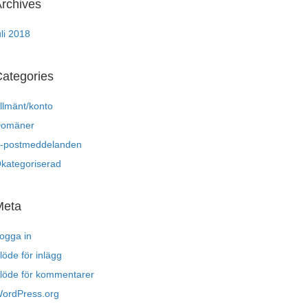
rchives
uli 2018
ategories
llmänt/konto
omäner
-postmeddelanden
kategoriserad
Meta
ogga in
löde för inlägg
löde för kommentarer
ordPress.org