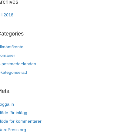
rchives
uli 2018
ategories
llmänt/konto
omäner
-postmeddelanden
kategoriserad
Meta
ogga in
löde för inlägg
löde för kommentarer
ordPress.org