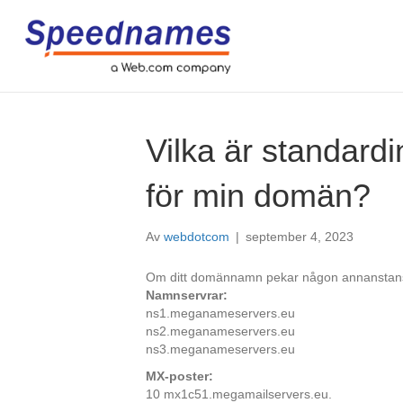
Vilka är standard
för min domän?
Av
webdotcom
|
september 4, 2023
Om ditt domännamn pekar någon annanstans
Namnservrar:
ns1.meganameservers.eu
ns2.meganameservers.eu
ns3.meganameservers.eu
MX-poster:
10 mx1c51.megamailservers.eu.