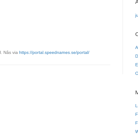
A
j
C
A
l. Nås via
https://portal.speednames.se/portal/
D
E
O
L
F
F
W